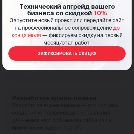
Технический апгрейд вашего
управление задачами, взаимодействие с
бизнеса со скидкой
10%
клиентами, поддержка пользователей,
Запустите новый проект или передайте сайт
мониторинг рабочих процессов. Он
на профессиональное сопровождение
до
помогает улучшить коммуникацию,
конца июля
— фиксируем скидку на первый
повысить производительность и
месяц/этап работ.
сэкономить время сотрудников.
ЗАФИКСИРОВАТЬ СКИДКУ
Разработка админ-панели
Разработка админ-панели — это процесс
создания интерфейса для управления
данными и настройками на сайте или в
приложении. Админ-панель