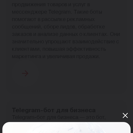
продвижения товаров и услуг в
мессенджере Telegram. Такие боты
помогают в рассылке рекламных
сообщений, сборе лидов, обработке
заказов и анализе данных о клиентах. Они
значительно упрощают взаимодействие с
клиентами, повышая эффективность
маркетинга и увеличивая продажи.
Telegram-бот для бизнеса
Telegram-бот для бизнеса — это бот,
предназначенный для автоматизации
процессов внутри компании, таких как