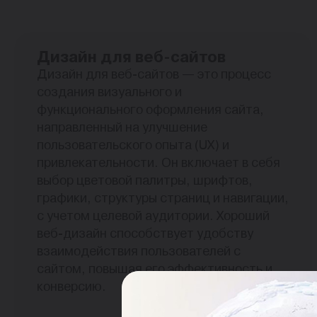
Дизайн для веб-сайтов
Дизайн для веб-сайтов — это процесс
создания визуального и
функционального оформления сайта,
направленный на улучшение
пользовательского опыта (UX) и
привлекательности. Он включает в себя
выбор цветовой палитры, шрифтов,
графики, структуры страниц и навигации,
с учетом целевой аудитории. Хороший
веб-дизайн способствует удобству
взаимодействия пользователей с
сайтом, повышая его эффективность и
конверсию.