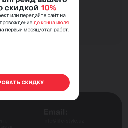
доверие у клиентов.
о скидкой
10%
ект или передайте сайт на
опровождение
до конца июля
а первый месяц/этап работ.
РОВАТЬ СКИДКУ
Email:
нт,
info@life-style.uz
68 (5