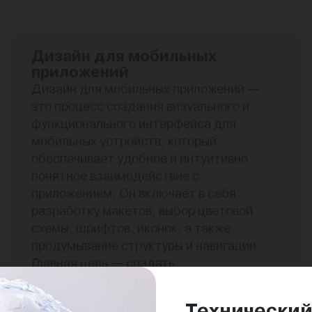
Дизайн для мобильных
приложений
Дизайн для мобильных приложений —
это процесс создания визуального и
функционального интерфейса для
мобильных устройств, который
обеспечивает удобное и интуитивно
понятное взаимодействие с
приложением. Он включает в себя
разработку макетов, выбор цветовой
схемы, шрифтов, иконок, а также
продумывание структуры и навигации.
Главная цель — создать
оптимизированный пользовательский
опыт (UX) с учетом особенностей
Технический