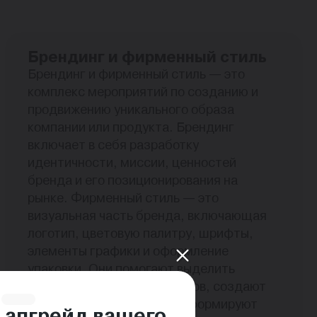
Брендинг и фирменный стиль
Брендинг и фирменный стиль — это
комплекс мероприятий по созданию и
продвижению уникального образа
компании или продукта. Брендинг
включает в себя разработку
идентичности, миссии, ценностей
бренда и его позиционирования на
рынке. Фирменный стиль — это
визуальная часть бренда, включающая
логотип, цветовую палитру, шрифты,
элементы графики и оформление
упаковки. Они помогают выделить
компанию среди конкурентов, создают
запоминающийся образ и формируют
 апгрейд вашего