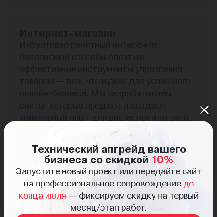
Интернет-магазин
Интуитивно понятный интерфейс,
безопасные способы оплаты и
эффективные инструменты управления
товаром — все, что нужно для успешного
онлайн-бизнеса. Мы разрабатываем
сайты, которые продают и создают
уникальный опыт для ваших покупателей.
Технический апгрейд вашего
бизнеса со скидкой
10%
Запустите новый проект или передайте сайт
на профессиональное сопровождение
до
конца июля
— фиксируем скидку на первый
Разработка сайтов для
месяц/этап работ.
госучреждений