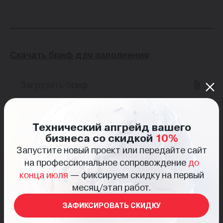
Скачать бриф для заполнения
Загрузить бриф
Даю согласие на обработку
персональных
Технический апгрейд вашего
данных
бизнеса со скидкой
10%
Запустите новый проект или передайте сайт
на профессиональное сопровождение
до
конца июля
— фиксируем скидку на первый
ОТПРАВИТЬ
месяц/этап работ.
ЗАФИКСИРОВАТЬ СКИДКУ