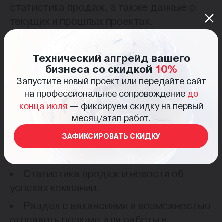
статистика продаж, а также данные о
текущих и прошлых проектах.
Дизайн
Дизайн сайта выполнен в современном и
Технический апгрейд вашего
сдержанном стиле, акцент на удобство
бизнеса со скидкой
10%
навигации и адаптивность позволяет
Запустите новый проект или передайте сайт
использовать платформу на различных
на профессиональное сопровождение
до
устройствах, от мобильных телефонов
конца июля
— фиксируем скидку на первый
до ПК.
месяц/этап работ.
Функционал
ЗАФИКСИРОВАТЬ СКИДКУ
Полная информация о брендах: Kia,
CHERY, HAVAL, Hyundai Truck & Bus.
Статистика продаж и новости об
успехах компании.
Раздел с вакансиями и возможностью
отправить резюме для работы в