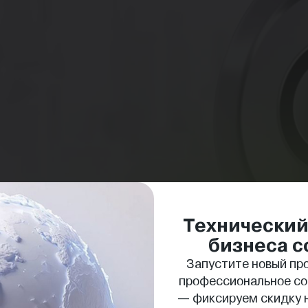
Технический
бизнеса с
Запустите новый про
профессиональное с
тем, кто только начинает путь стартапера, так и те
— фиксируем скидку н