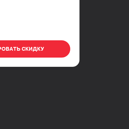
ональное сопровождение
жно заполнить форму:
— экосистеме,
заявить о себе и найти
РОВАТЬ СКИДКУ
ься и стать частью