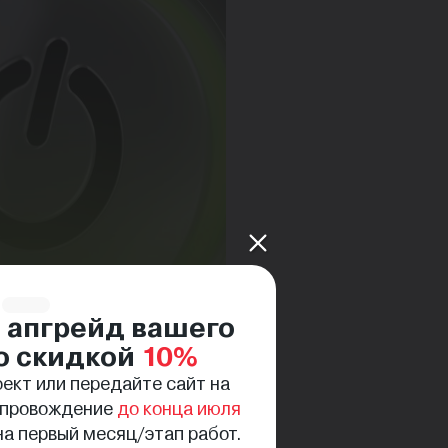
 апгрейд вашего
о скидкой
10%
ект или передайте сайт на
опровождение
до конца июля
м, кто уже развивает свой
а первый месяц/этап работ.