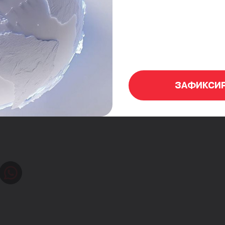
ут получить рекомендации, вдохновение и професси
идеей или получить персональную консультацию, мо
om/r/HRNvS4maJL
дставить свой проект на платформе
StartupBase.uz
нвесторов и партнёров. Это отличная возможность 
рования.
ЗАФИКСИ
всех, кто готов создавать будущее, — присоединит
го поколения.