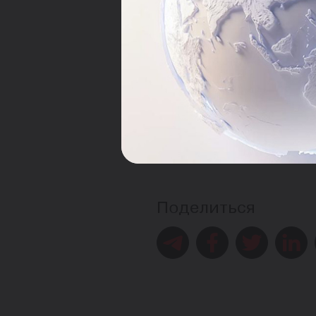
продукт. Участники смог
на каждом этапе пути.
Чтобы поделиться своей 
https://forms.office.c
Также команды могут пре
объединяющей стартапы, и
поддержку для масштаби
Организаторы приглашают 
стартап-сообщества ново
Поделиться