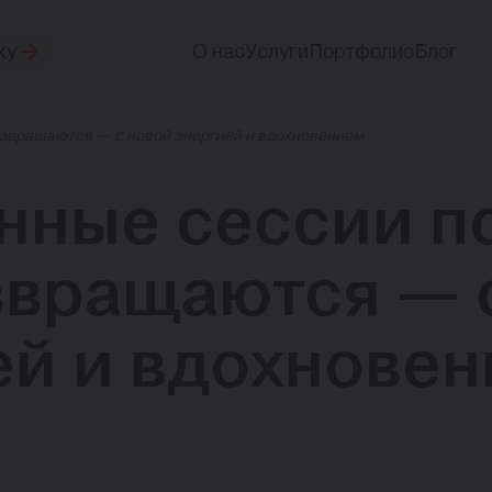
ку
О нас
Услуги
Портфолио
Блог
озвращаются — с новой энергией и вдохновением
нные сессии п
звращаются — 
ей и вдохнове