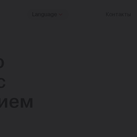
Language
Контакты
о
с
нием