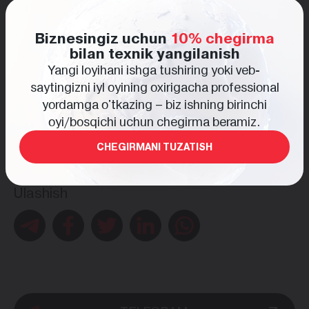
platformasida ham taqdim etishlari mumkin — bu
startaplar, investorlar va hamkorlarni
birlashtiruvchi ekotizim. Bu oʻzingizni tanitish va
Biznesingiz uchun
10% chegirma
bilan texnik yangilanish
kengaytirish uchun qoʻllab-quvvatlash topishning
Yangi loyihani ishga tushiring yoki veb-
aʼlo imkoniyati.
saytingizni iyl oyining oxirigacha professional
Tashkilotchilar kelajakni yaratishga tayyor barcha
yordamga o'tkazing – biz ishning birinchi
ishtirokchilarni qoʻshilish va yangi avlod startap
oyi/bosqichi uchun chegirma beramiz.
hamjamiyatining bir qismiga aylanishga taklif
etadilar.
CHEGIRMANI TUZATISH
Ulashish