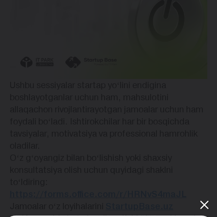
Ushbu sessiyalar startap yoʻlini endigina
boshlayotganlar uchun ham, mahsulotini
allaqachon rivojlantirayotgan jamoalar uchun ham
foydali boʻladi. Ishtirokchilar har bir bosqichda
tavsiyalar, motivatsiya va professional hamrohlik
oladilar.
Oʻz gʻoyangiz bilan boʻlishish yoki shaxsiy
konsultatsiya olish uchun quyidagi shaklni
toʻldiring:
https://forms.office.com/r/HRNvS4maJL
Jamoalar oʻz loyihalarini
StartupBase.uz