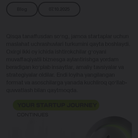
Blog
07.10.2025
Qisqa tanaffusdan soʻng, jamoa startaplar uchun
maslahat uchrashuvlari turkumini qayta boshlaydi.
Oxirgi ikki oy ichida ishtirokchilar gʻoyani
muvaffaqiyatli biznesga aylantirishga yordam
beradigan koʻplab insaytlar, amaliy tavsiyalar va
strategiyalar oldilar. Endi loyiha yangilangan
format va asoschilarga yanada kuchliroq qoʻllab-
quvvatlash bilan qaytmoqda.