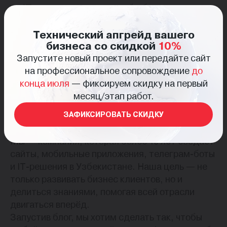
IT-специалисты
— чтобы быть в курсе
новых технологий и находить полезные
инструменты.
Технический апгрейд вашего
бизнеса со скидкой
10%
Студенты и молодёжь
— чтобы учиться
Запустите новый проект или передайте сайт
на практических примерах и строить карьеру в
на профессиональное сопровождение
до
сфере IT.
конца июля
— фиксируем скидку на первый
Инвесторы и партнёры
— чтобы видеть
месяц/этап работ.
перспективы цифровой экономики в
ЗАФИКСИРОВАТЬ СКИДКУ
Узбекистане.
Почему именно LIFESTYLE CREATIVE?
Мы — компания, которая более 10 лет создаёт
сайты, мобильные приложения, телеграм-боты
и IT-решения в Узбекистане. Наша цель — не
только развивать бизнес клиентов, но и
делиться знаниями, помогая всей отрасли
двигаться вперёд.
Запустив блог, мы хотим сделать так, чтобы