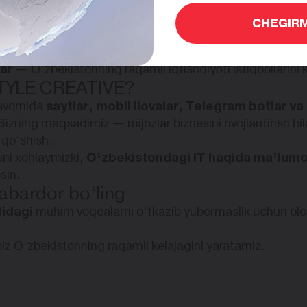
s
— IT yechimlari qanday qilib o‘sishga yordam berishini 
CHEGIRM
i texnologiyalarni bilib borish va foydali vositalarni top
amaliy misollardan o‘rganish va IT sohasida karyera qu
lar
— O‘zbekistonning raqamli iqtisodiyoti istiqbollarini 
TYLE CREATIVE?
 davomida
saytlar, mobil ilovalar, Telegram botlar va
ning maqsadimiz — mijozlar biznesini rivojlantirish bila
 qo‘shish.
huni xohlaymizki,
O‘zbekistondagi IT haqida ma’lumot
sin.
abardor bo‘ling
tidagi
muhim voqealarni o‘tkazib yubormaslik uchun blo
z O‘zbekistonning raqamli kelajagini yaratamiz.