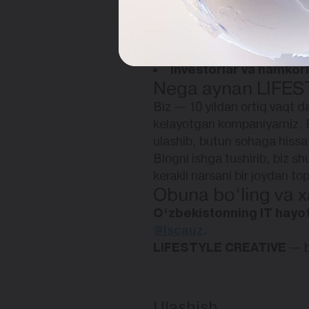
Tadbirkorlar va bizne
IT mutaxassislari
— yang
Talabalar va yoshlar
— 
Investorlar va hamkor
Nega aynan LIFES
Biz — 10 yildan ortiq vaqt
kelayotgan kompaniyamiz. Biz
ulashib, butun sohaga hissa
Blogni ishga tushirib, biz s
kerakli narsani bir joydan top
Obuna bo‘ling va x
O‘zbekistonning IT hayo
@lscauz
.
LIFESTYLE CREATIVE
— bi
Ulashish