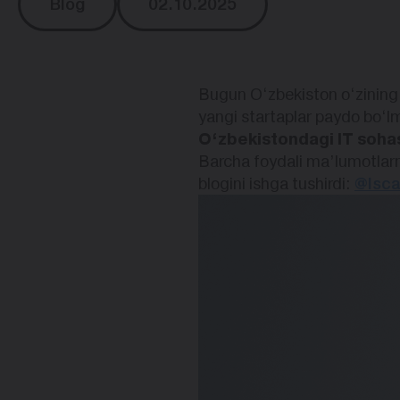
Blog
02.10.2025
Bugun O‘zbekiston o‘zining 
yangi startaplar paydo bo‘l
O‘zbekistondagi IT sohas
Barcha foydali ma’lumotlarn
blogini ishga tushirdi:
@lsc