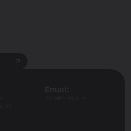
Email:
t,
info@life-style.uz
i, 68