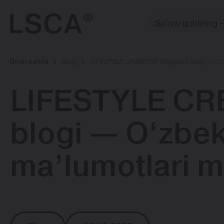
So'rov qoldiring
Bosh sahifa
Blog
LIFESTYLE CREATIVE Telegram blogi — O‘z
LIFESTYLE CR
blogi — O‘zbek
ma’lumotlari 