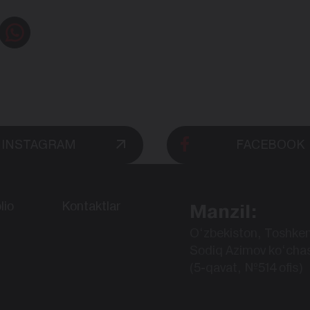
INSTAGRAM
FACEBOOK
lio
Kontaktlar
Manzil:
O‘zbekiston, Toshken
Sodiq Azimov ko‘chas
(5-qavat, №514 ofis)