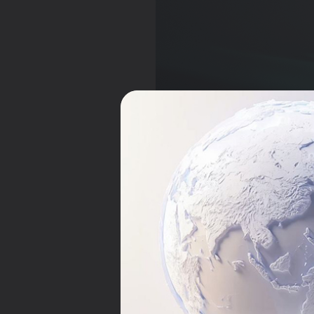
Blogdan nimalar t
O‘zbekistondagi IT yan
Raqamli texnologiyalar
Veb-ishlab chiqish va m
SEO va internet mark
Intervyu va sharhlar
— 
Blog kimlar uchun