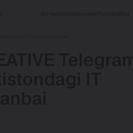
Biz haqimizda
Xizmatlar
Portfolio
Blog
bekistondagi IT ma’lumotlari manbai
EATIVE Telegra
istondagi IT
manbai