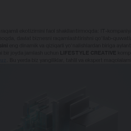
raqamli ekotizimini faol shakllantirmoqda: IT-kompaniy
moqda, davlat biznesni raqamlashtirishni qo‘llab-quvva
ini
eng dinamik va qiziqarli yo‘nalishlardan biriga ayla
i bir joyda jamlash uchun
LIFESTYLE CREATIVE
kompa
auz
. Bu yerda biz yangiliklar, tahlil va ekspert maqolalar