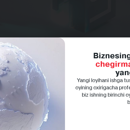
Biznesin
chegirm
opasiz?
yan
giliklari
— Toshkent va hududlardagi so‘nggi voqealar 
Yangi loyihani ishga tus
 rivoji
— sun’iy intellektdan kichik biznesni raqamlasht
oyining oxirigacha pro
biz ishning birinchi
obil ilovalar
— loyihalar misollari, maslahatlar va tajrib
b
eting
— brendlarni targ‘ib qilish bo‘yicha real tajribalar.
mutaxassislarning IT-innovatsiyalar haqidagi fikrlari.
?