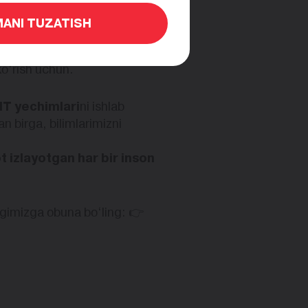
bilish uchun.
ANI TUZATISH
ish uchun.
rish uchun.
ko‘rish uchun.
 IT yechimlari
ni ishlab
n birga, bilimlarimizni
 izlayotgan har bir inson
gimizga obuna bo‘ling: 👉