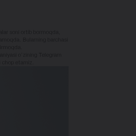
alar soni ortib bormoqda,
tlamoqda. Bularning barchasi
ntirmoqda.
niyasi o‘zining Telegram
ni chop etamiz.