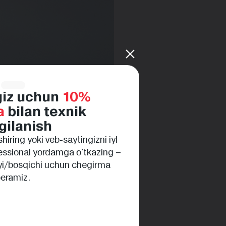
giz uchun
10%
a
bilan texnik
gilanish
va trendlar.
hiring yoki veb-saytingizni iyl
irishgacha.
fessional yordamga o'tkazing –
 oyi/bosqichi uchun chegirma
alar.
eramiz.