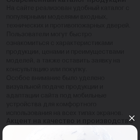
На сайте реализован удобный каталог с
популярными моделями входных,
технических и противопожарных дверей.
Пользователи могут быстро
ознакомиться с характеристиками
продукции, ценами и преимуществами
моделей, а также оставить заявку на
консультацию или покупку.
Особое внимание было уделено
визуальной подаче продукции и
адаптации сайта под мобильные
устройства для комфортного
использования на всех типах экранов.
Акцент на качество и производство
Одной из ключевых задач проекта стало
отображение производственных