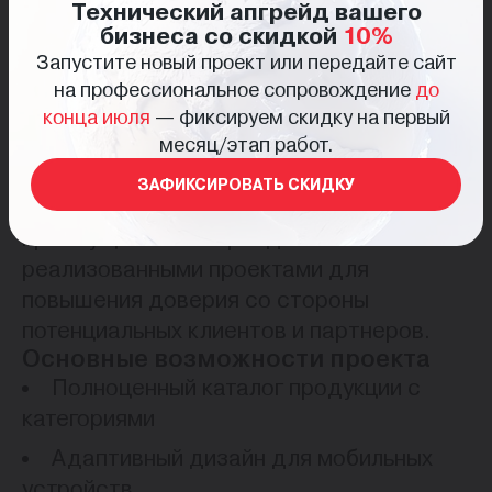
Технический апгрейд вашего
преимуществ компании. На сайте
бизнеса со скидкой
10%
представлены информация о
Запустите новый проект или передайте сайт
современном оборудовании,
на профессиональное сопровождение
до
используемых материалах, контроле
конца июля
— фиксируем скидку на первый
месяц/этап работ.
качества и опыте компании на рынке.
Также были разработаны отдельные
ЗАФИКСИРОВАТЬ СКИДКУ
блоки с цифрами компании,
преимуществами бренда и
реализованными проектами для
повышения доверия со стороны
потенциальных клиентов и партнеров.
Основные возможности проекта
Полноценный каталог продукции с
категориями
Адаптивный дизайн для мобильных
устройств