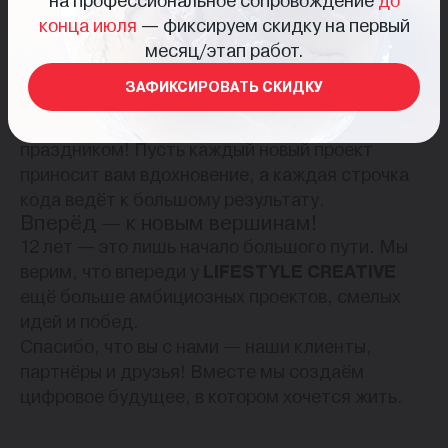
на профессиональное сопровождение
до
алгоритмы, коды и системы, но на деле — это
конца июля
— фиксируем скидку на первый
мосты, соединяющие бизнес и людей,
месяц/этап работ.
культуру и технологии, мечты и реальность.
ЗАФИКСИРОВАТЬ СКИДКУ
Мы поздравляем всех наших коллег, партнёров
и друзей-программистов с профессиональным
праздником! Пусть каждый новый проект
приносит вам вдохновение, а каждая строчка
кода ведёт к большому результату.
Вперёд — к новым вершинам!
12 лет — это лишь начало большого пути. Мы
верим, что впереди у
LIFESTYLE CREATIVE
ещё больше амбициозных проектов, смелых
идей и побед.
Спасибо, что вы с нами — наши клиенты,
партнёры и друзья! Вместе мы создаём
цифровое будущее, в котором хочется жить.