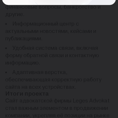
финансовые вопросы, банкротство и
другие.
Информационный центр с
актуальными новостями, кейсами и
публикациями.
Удобная система связи, включая
форму обратной связи и контактную
информацию.
Адаптивная верстка,
обеспечивающая корректную работу
сайта на всех устройствах.
Итоги проекта
Сайт адвокатской фирмы Leges Advokat
стал важным элементом в продвижении
компании, укрепляя её позиции на рынке