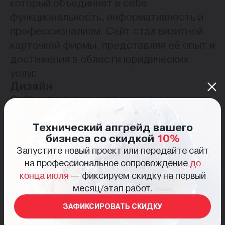
который объединяет в себе
функциональность, информативность и
профессионализм. Сайт стал визитной
карточкой фирмы, представляя её опыт и
достижения в области юридических
услуг.
Дизайн
Сайт выполнен в современном
минималистичном стиле с акцентом на
Технический апгрейд вашего
строгие линии и нейтральные цвета,
бизнеса со скидкой
10%
подчеркивающие профессионализм
Запустите новый проект или передайте сайт
фирмы. Удобный интерфейс помогает
на профессиональное сопровождение
до
пользователям быстро находить нужную
конца июля
— фиксируем скидку на первый
информацию.
месяц/этап работ.
Функционал
ЗАФИКСИРОВАТЬ СКИДКУ
Подробное описание юридических
услуг, включая антимонопольное право,