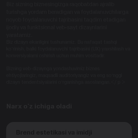
Biz sizning biznesingizga raqobatdan ajralib
turishga yordam beradigan va foydalanuvchilarga
noyob foydalanuvchi tajribasini taqdim etadigan
ijodiy va funktsional veb-sayt dizaynlarini
yaratamiz.
Biz dizayn ekanligini tushunamiz. Bu nafaqat tashqi
ko‘rinish, balki foydalanuvchi tajribasini (UX) yaxshilash va
konversiyalarni oshirish uchun muhim vositadir.
Bizning veb-dizaynga yondashuvimiz biznes
ehtiyojlaringiz, maqsadli auditoriyangiz va eng soʻnggi
dizayn tendentsiyalarini oʻrganishga asoslangan.</ p >
Narx o'z ichiga oladi
Brend estetikasi va imidji