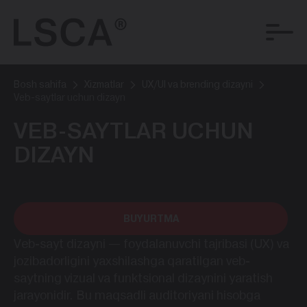
Bosh sahifa
Xizmatlar
UX/UI va brending dizayni
Veb-saytlar uchun dizayn
VEB-SAYTLAR UCHUN
DIZAYN
BUYURTMA
Veb-sayt dizayni — foydalanuvchi tajribasi (UX) va
jozibadorligini yaxshilashga qaratilgan veb-
saytning vizual va funktsional dizaynini yaratish
jarayonidir. Bu maqsadli auditoriyani hisobga