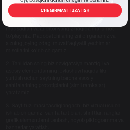
CHEGIRMANI TUZATISH
Ish tartibi
1. Ushbu bosqichda biz sizning biznesingiz, sayt
maqsadlari va auditoriyangiz haqida ma'lumot
to'playmiz. Raqobatchilaringizni o‘rganamiz va
sizning joyingizdagi muvaffaqiyatli yechimlar
misollarini ko‘rib chiqamiz.
2. Tahlildan so'ng biz navigatsiya mantig'i va
asosiy elementlarning joylashuvi haqida fikr
yuritish uchun saytning barcha asosiy
sahifalarining prototiplarini (simli ramkalar)
yaratamiz.
3. Sayt tuzilmasi tasdiqlangach, biz vizual uslubni
ishlab chiqamiz: sahifa tartiblari, shriftlar, ranglar,
grafik elementlarni tanlash, noyob piktogramma va
bannerlar yaratish.