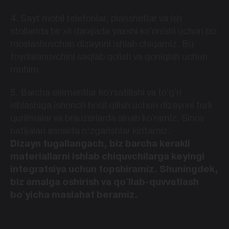
4. Sayt mobil telefonlar, planshetlar va ish
stollarida bir xil darajada yaxshi ko'rinishi uchun biz
moslashuvchan dizaynni ishlab chiqamiz. Bu
foydalanuvchini saqlab qolish va qoniqish uchun
muhim.
5. Barcha elementlar ko'rsatilishi va to'g'ri
ishlashiga ishonch hosil qilish uchun dizaynni turli
qurilmalar va brauzerlarda sinab ko'ramiz. Sinov
natijalari asosida oʻzgarishlar kiritamiz.
Dizayn tugallangach, biz barcha kerakli
materiallarni ishlab chiquvchilarga keyingi
integratsiya uchun topshiramiz. Shuningdek,
biz amalga oshirish va qo'llab-quvvatlash
bo'yicha maslahat beramiz.