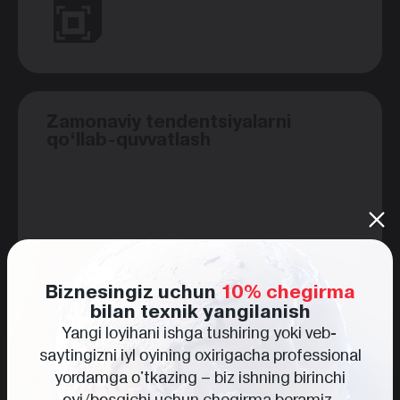
Zamonaviy tendentsiyalarni
qo‘llab-quvvatlash
Biznesingiz uchun
10% chegirma
bilan texnik yangilanish
Yangi loyihani ishga tushiring yoki veb-
saytingizni iyl oyining oxirigacha professional
yordamga o'tkazing – biz ishning birinchi
oyi/bosqichi uchun chegirma beramiz.