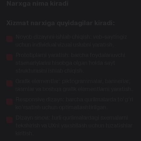
Narxga nima kiradi
Xizmat narxiga quyidagilar kiradi:
Noyob dizaynni ishlab chiqish: veb-saytingiz
uchun individual vizual uslubni yaratish.
Prototiplarni yaratish: barcha foydalanuvchi
stsenariylarini hisobga olgan holda sayt
strukturasini ishlab chiqish.
Grafik elementlar: piktogrammalar, bannerlar,
rasmlar va boshqa grafik elementlarni yaratish.
Responsive dizayn: barcha qurilmalarda to‘g‘ri
ko‘rsatish uchun optimallashtirilgan.
Dizayn sinovi: turli qurilmalardagi sxemalarni
tekshirish va UXni yaxshilash uchun tuzatishlar
kiritish.