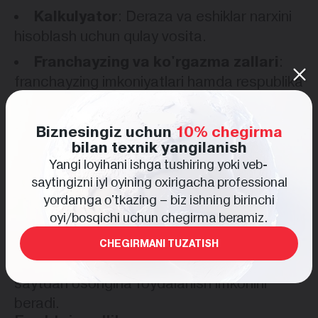
Kalkulyator
: Deraza va eshiklar narxini
hisoblash uchun qulay vosita.
Franchayzing va ko'rgazma zallari
:
franchayzing imkoniyatlari hamda respublika
bo'ylab rasmiy va hamkor ko'rgazma zallari
ro'yxati bilan bo'lim.
Biznesingiz uchun
10% chegirma
Yangiliklar va blog
bilan texnik yangilanish
: Kompaniya
Yangi loyihani ishga tushiring yoki veb-
faoliyati, yangi loyihalar va aksiyalar
saytingizni iyl oyining oxirigacha professional
haqidagi yangiliklar.
yordamga o'tkazing – biz ishning birinchi
Dizayn
oyi/bosqichi uchun chegirma beramiz.
Veb-sayt dizayni mahsulotlarga yorqin
aksanlar bilan minimalist uslubda yaratilgan.
CHEGIRMANI TUZATISH
Moslashuvchan tartib istalgan qurilmada
saytdan osongina foydalanish imkonini
beradi.