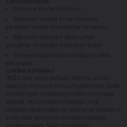
Funktsionallik
Oddiy va intuitiv interfeys.
Mahsulot haqida toʻliq maʼlumot,
jumladan, texnik xususiyatlar va narxlar.
Mijozlarni xabardor qilish uchun
yangiliklar va bloglar mavjud bo'limlar.
Serveyorning bepul tashrifiga yozilish
imkoniyati.
Loyiha natijalari
IMZO veb-sayti nafaqat mijozlar uchun
qulay va ma'lumot beruvchi platforma, balki
brendni ilgari surishning muhim vositasiga
aylandi. Bu foydalanuvchilarga ongli
ravishda tanlov qilish va deraza va eshiklarni
sotib olish jarayonini soddalashtirishga
yordam beradi. Sayt shuningdek,