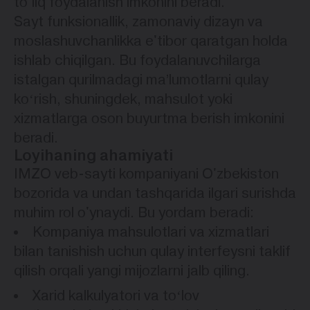
to‘liq foydalanish imkonini beradi.
Sayt funksionallik, zamonaviy dizayn va
moslashuvchanlikka e'tibor qaratgan holda
ishlab chiqilgan. Bu foydalanuvchilarga
istalgan qurilmadagi maʼlumotlarni qulay
koʻrish, shuningdek, mahsulot yoki
xizmatlarga oson buyurtma berish imkonini
beradi.
Loyihaning ahamiyati
IMZO veb-sayti kompaniyani O'zbekiston
bozorida va undan tashqarida ilgari surishda
muhim rol o'ynaydi. Bu yordam beradi:
Kompaniya mahsulotlari va xizmatlari
bilan tanishish uchun qulay interfeysni taklif
qilish orqali yangi mijozlarni jalb qiling.
Xarid kalkulyatori va toʻlov