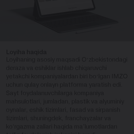
Loyiha haqida
Loyihaning asosiy maqsadi Oʻzbekistondagi
deraza va eshiklar ishlab chiqaruvchi
yetakchi kompaniyalardan biri boʻlgan IMZO
uchun qulay onlayn platforma yaratish edi.
Sayt foydalanuvchilarga kompaniya
mahsulotlari, jumladan, plastik va alyuminiy
oynalar, eshik tizimlari, fasad va sirpanish
tizimlari, shuningdek, franchayzalar va
ko‘rgazma zallari haqida ma’lumotlardan