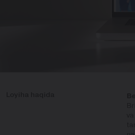
Loyiha haqida
Be
Br
va
ta
na