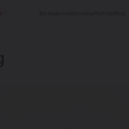
Biz haqimizda
Xizmatlar
Portfolio
Blog
g