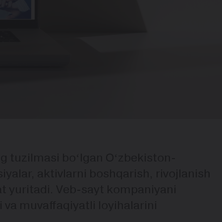
ng tuzilmasi boʻlgan Oʻzbekiston-
iyalar, aktivlarni boshqarish, rivojlanish
yat yuritadi. Veb-sayt kompaniyani
 va muvaffaqiyatli loyihalarini