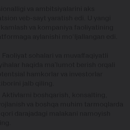
nalligi va ambitsiyalarini aks
tsion veb-sayt yaratish edi. U yangi
tahkamlash va kompaniya faoliyatining
atformaga aylanishi mo‘ljallangan edi.
Faoliyat sohalari va muvaffaqiyatli
yihalar haqida ma'lumot berish orqali
tentsial hamkorlar va investorlar
tiborini jalb qiling.
Aktivlarni boshqarish, konsalting,
vojlanish va boshqa muhim tarmoqlarda
qori darajadagi malakani namoyish
ing.