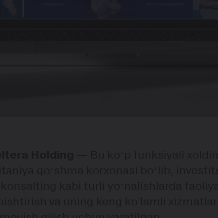
ltera Holding
— Bu koʻp funksiyali xoldi
itaniya qoʻshma korxonasi boʻlib, investits
 konsalting kabi turli yoʻnalishlarda faoli
nishtirish va uning keng ko'lamli xizmatlari
moyish qilish uchun yaratilgan.