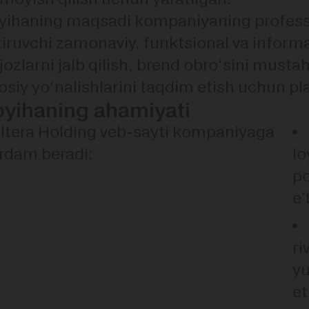
yihaning maqsadi kompaniyaning professio
tiruvchi zamonaviy, funktsional va informa
jozlarni jalb qilish, brend obro‘sini mus
osiy yo‘nalishlarini taqdim etish uchun pl
oyihaning ahamiyati
ltera Holding veb-sayti kompaniyaga
rdam beradi:
lo
po
e'
ri
yu
et