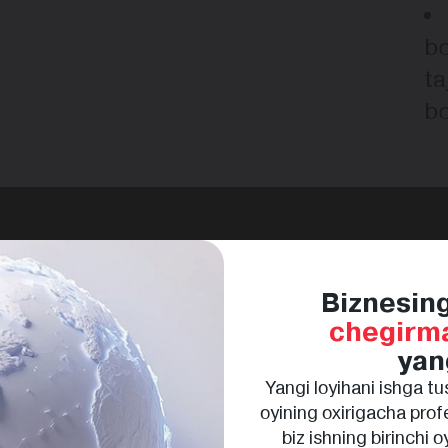
bo
ta
b
Biznesin
chegirm
yan
Yangi loyihani ishga tus
oyining oxirigacha pro
biz ishning birinchi