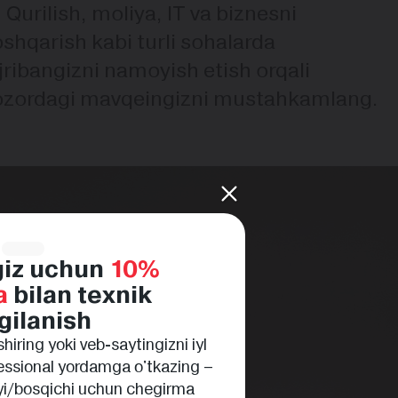
Qurilish, moliya, IT va biznesni
shqarish kabi turli sohalarda
jribangizni namoyish etish orqali
ozordagi mavqeingizni mustahkamlang.
giz uchun
10%
a
bilan texnik
gilanish
hiring yoki veb-saytingizni iyl
fessional yordamga o'tkazing –
 oyi/bosqichi uchun chegirma