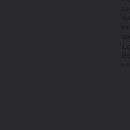
Lo
et
mi
as
L
Be
yo